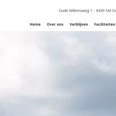
Oude Willemsweg 1
-
8439 SM Ou
Home
Over ons
Verblijven
Faciliteite
Verblijven
Faciliteiten
Standaard kampeerplaats
Fotoalbum b
Comfort kampeerplaatsen
Terras met 
Maandtarieven
kampeerplaatsen
Vakantiehuis De Hooiberg
Vakantiehuis De Hooizolde
Plattegrond