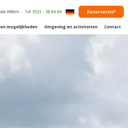
Reserveren?
de Willem
-
Tel:
0521 - 38 84 84
n en mogelijkheden
Omgeving en activiteiten
Contact
 en mogelijkheden
Omgeving en activiteiten
en
ekijken
Nationaalpark Drents Friese Wold
horeca
Fries dorpje Appelscha
Drents dorpje Diever
Groepsactiviteiten
r