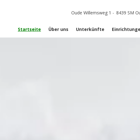
Oude Willemsweg 1
-
8439 SM Ou
Startseite
Über uns
Unterkünfte
Einrichtung
Unterkünfte
Einrichtunge
Standardstellplätze
Fotoalbum
Komfortplätze
Ferienhaus De Hooiberg
Ferienhaus De Hooizolder
Karte