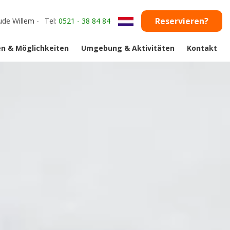
Reservieren?
de Willem
-
Tel:
0521 - 38 84 84
en & Möglichkeiten
Umgebung & Aktivitäten
Kontakt
n & Möglichkeiten
Umgebung & Aktivitäten
Nationalpark Drents Friese Wold
Das Friesische Dorf Appelscha
Das Dorf Diever in Drenthe