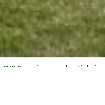
SVR Camping en vakantiehuis
in Oude Willem
Kleinschalige SVR camping & luxe
vakantiehuizen
Wil je echt genieten van het mooiste dat Drenthe te bieden