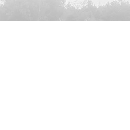
Volg ons ook op:
De Goede Weide Recreatie
Oude Willemsweg 1